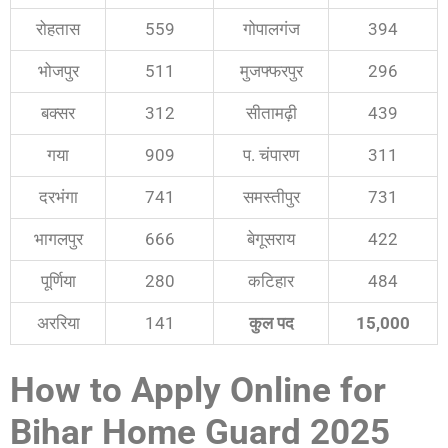
रोहतास
559
गोपालगंज
394
भोजपुर
511
मुजफ्फरपुर
296
बक्सर
312
सीतामढ़ी
439
गया
909
प. चंपारण
311
दरभंगा
741
समस्तीपुर
731
भागलपुर
666
बेगूसराय
422
पूर्णिया
280
कटिहार
484
अररिया
141
कुल पद
15,000
How to Apply Online for
Bihar Home Guard 2025