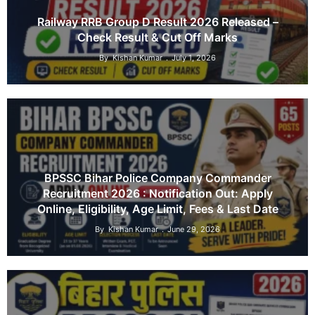
Railway RRB Group D Result 2026 Released –
Check Result & Cut Off Marks
By
Kishan Kumar
July 1, 2026
BPSSC Bihar Police Company Commander
Recruitment 2026 : Notification Out: Apply
Online, Eligibility, Age Limit, Fees & Last Date
By
Kishan Kumar
June 29, 2026