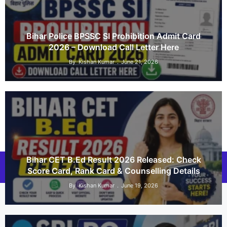
Bihar Police BPSSC SI Prohibition Admit Card
2026 – Download Call Letter Here
By
Kishan Kumar
June 21, 2026
Bihar CET B.Ed Result 2026 Released: Check
© 2026 Govt Exams Alert
• Built with
GeneratePress
Score Card, Rank Card & Counselling Details
By
Kishan Kumar
June 19, 2026