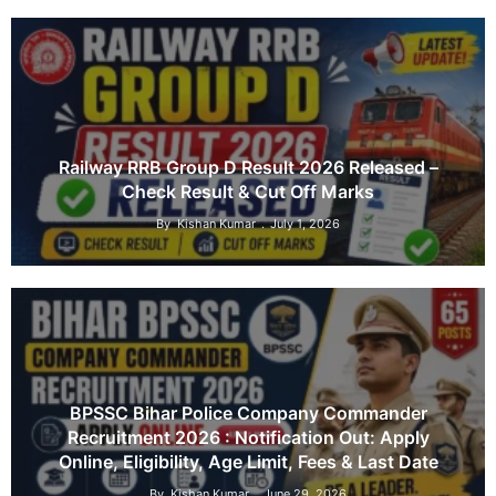
Railway RRB Group D Result 2026 Released –
Check Result & Cut Off Marks
By
Kishan Kumar
July 1, 2026
BPSSC Bihar Police Company Commander
Recruitment 2026 : Notification Out: Apply
Online, Eligibility, Age Limit, Fees & Last Date
By
Kishan Kumar
June 29, 2026