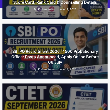
© 2026 Govt Exams Alert
• Built with
GeneratePress
Score Card, Rank Card & Counselling Details
By
Kishan Kumar
June 19, 2026
SBI PO Recruitment 2026 : 1500 Probationary
Officer Posts Announced, Apply Online Before
08 July
By
Kishan Kumar
June 19, 2026